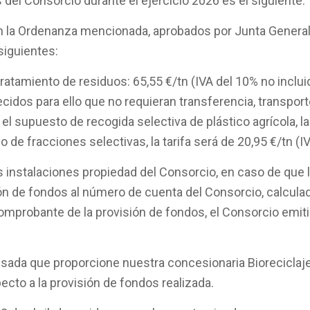
 del Consorcio durante el ejercicio 2026 es el siguiente:
n la Ordenanza mencionada, aprobados por Junta General y 
siguientes:
 tratamiento de residuos: 65,55 €/tn (IVA del 10% no inclu
dos para ello que no requieran transferencia, transporte, 
 el supuesto de recogida selectiva de plástico agrícola, la
o de fracciones selectivas, la tarifa será de 20,95 €/tn (I
as instalaciones propiedad del Consorcio, en caso de que l
sión de fondos al número de cuenta del Consorcio, calcula
omprobante de la provisión de fondos, el Consorcio emiti
pesada que proporcione nuestra concesionaria Bioreciclaje
pecto a la provisión de fondos realizada.